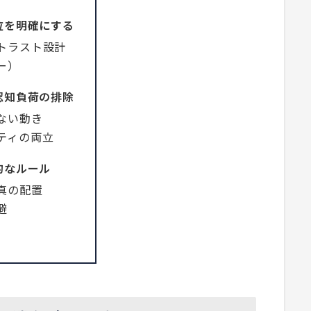
位を明確にする
トラスト設計
ー）
認知負荷の排除
ない動き
ティの両立
的なルール
真の配置
避