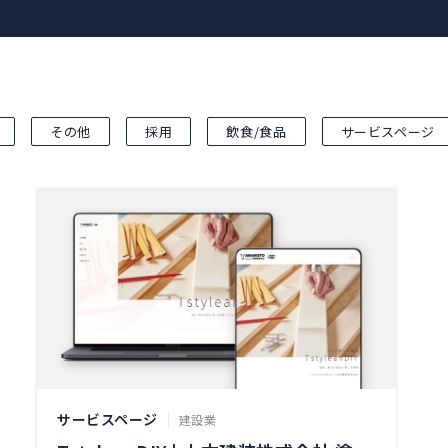
その他
採用
飲食/食品
サービスページ
サービスページ
建設業