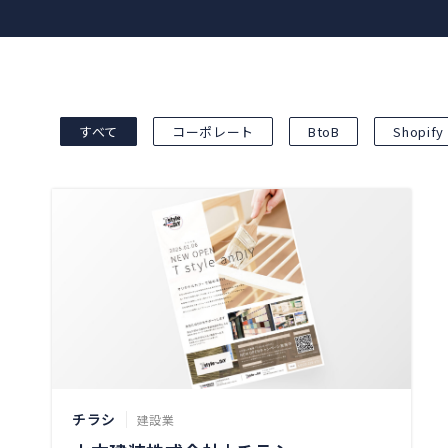
すべて
コーポレート
BtoB
Shopify
チラシ
建設業