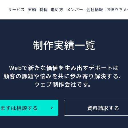
サービス
実績
特長
進め方
メンバー
会社情報
お役立ちメ
制作実績一覧
Webで新たな価値を生み出すデボートは
顧客の課題や悩みを共に歩み寄り解決する、
ウェブ制作会社です。
まずは相談する
資料請求する