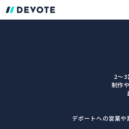
2～
制作
デボートへの営業や